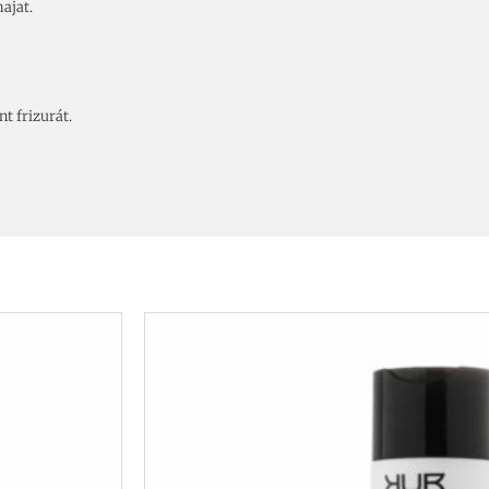
ajat.
t frizurát.