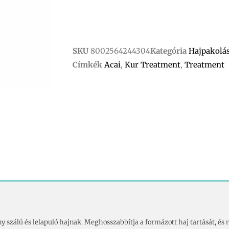
SKU
8002564244304
Kategória
Hajpakolás
Címkék
Acai
,
Kur Treatment
,
Treatment
 szálú és lelapuló hajnak. Meghosszabbítja a formázott haj tartását, és m