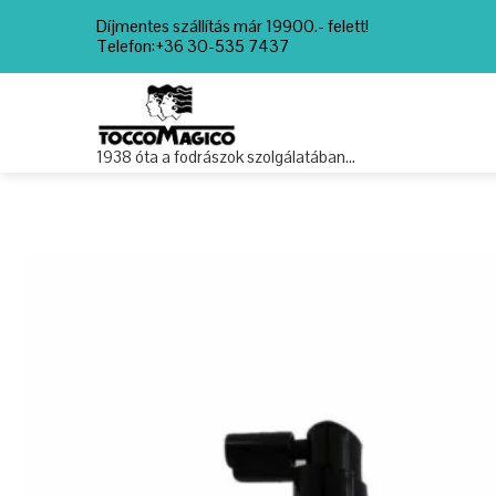
Díjmentes szállítás már 19900.- felett!
Telefon:+36 30-535 7437
1938 óta a fodrászok szolgálatában…