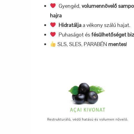
Gyengéd,
volumennövelő samp
hajra
Hidratálja
a vékony szálú hajat.
Puhaságot és
fésülhetőséget biz
SLS, SLES, PARABÉN
mentes
!