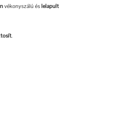
on
vékonyszálú és
lelapult
tosít
.