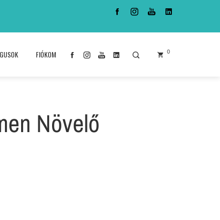
0
ÓGUSOK
FIÓKOM
men Növelő