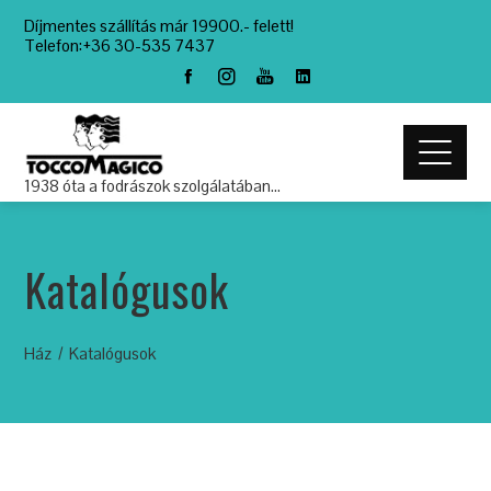
Díjmentes szállítás már 19900.- felett!
Telefon:+36 30-535 7437
1938 óta a fodrászok szolgálatában…
Katalógusok
Ház
Katalógusok