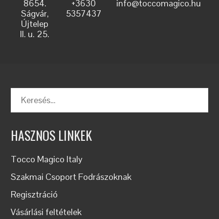
8654.
+3630
info@toccomagico.hu
Ságvár,
5357437
Újtelep
II. u. 25.
HASZNOS LINKEK
Tocco Magico Italy
Szakmai Csoport Fodrászoknak
Regisztráció
Vásárlási feltételek