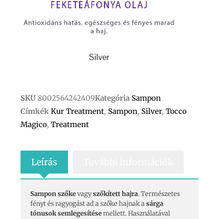
Silver
SKU
8002564242409
Kategória
Sampon
Címkék
Kur Treatment
,
Sampon
,
Silver
,
Tocco
Magico
,
Treatment
Leírás
További információk
Sampon szőke
vagy
szőkített hajra
. Természetes
fényt és ragyogást ad a szőke hajnak a
sárga
tónusok semlegesítése
mellett. Használatával