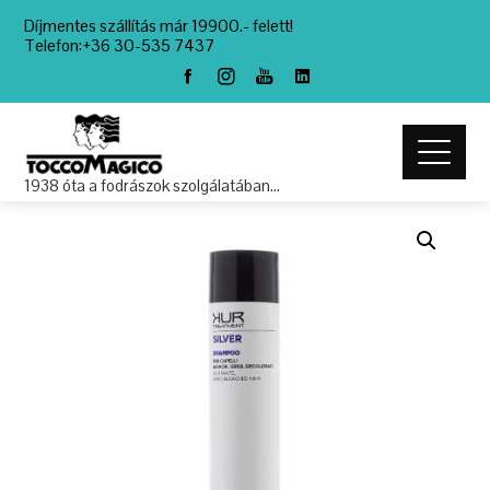
Díjmentes szállítás már 19900.- felett!
Telefon:+36 30-535 7437
1938 óta a fodrászok szolgálatában…