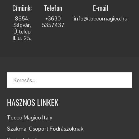
Címünk:
Telefon
E-mail
8654.
+3630
info@toccomagico.hu
Ságvár,
5357437
Újtelep
II. u. 25.
HASZNOS LINKEK
Tocco Magico Italy
Szakmai Csoport Fodrászoknak