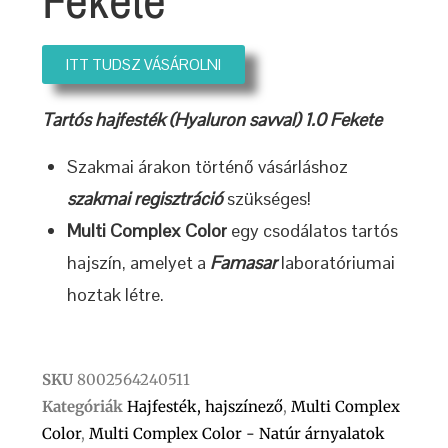
ITT TUDSZ VÁSÁROLNI
Tartós hajfesték (Hyaluron savval) 1.0 Fekete
Szakmai árakon történő vásárláshoz
szakmai regisztráció
szükséges!
Multi Complex Color
egy csodálatos tartós
hajszín, amelyet a
Famasar
laboratóriumai
hoztak létre.
SKU
8002564240511
Kategóriák
Hajfesték, hajszínező
,
Multi Complex
Color
,
Multi Complex Color - Natúr árnyalatok