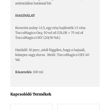
antioxidáns hatással bír.
HASZNÁLAT
Keverési arány: 1:1.5, egy rész hajfesték 1.5 rész
ToccoMagico Oxy, 50 ml of COLOR + 75 ml of
ToccoMagico OXY (20/30 Vol.)
Hatóidő: 30 perc, attól függően, hogy a hajszál,
közepes vagy durva. Melír: ToccoMagico OXY 40
Vol.
Kiszerelés:
100 ml
Kapcsolódó Termékek