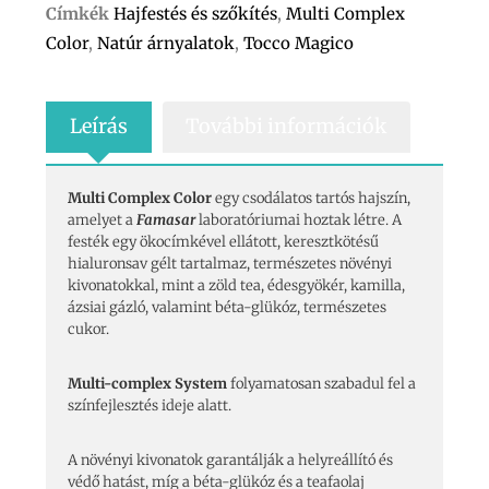
Címkék
Hajfestés és szőkítés
,
Multi Complex
Color
,
Natúr árnyalatok
,
Tocco Magico
Leírás
További információk
Multi Complex Color
egy csodálatos tartós hajszín,
amelyet a
Famasar
laboratóriumai hoztak létre. A
festék egy ökocímkével ellátott, keresztkötésű
hialuronsav gélt tartalmaz, természetes növényi
kivonatokkal, mint a zöld tea, édesgyökér, kamilla,
ázsiai gázló, valamint béta-glükóz, természetes
cukor.
Multi-complex System
folyamatosan szabadul fel a
színfejlesztés ideje alatt.
A növényi kivonatok garantálják a helyreállító és
védő hatást, míg a béta-glükóz és a teafaolaj