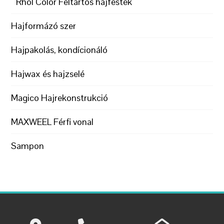
Rhol Color Féltartós hajfesték
Hajformázó szer
Hajpakolás, kondícionáló
Hajwax és hajzselé
Magico Hajrekonstrukció
MAXWEEL Férfi vonal
Sampon