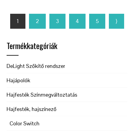
1
2
3
4
5
⟩
Termékkategóriák
DeLight Szőkítő rendszer
Hajápolók
Hajfesték Színmegváltoztatás
Hajfesték, hajszínező
Color Switch