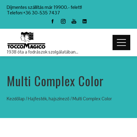
Díjmentes szállítás már 19900.- felett!
Telefon:+36 30-535 7437
1938 óta a fodrászok szolgálatában…
Multi Complex Color
Kezdőlap
/
Hajfesték, hajszínező
/ Multi Complex Color