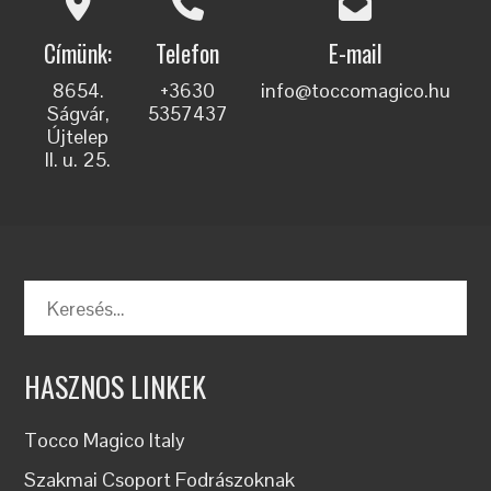
Címünk:
Telefon
E-mail
8654.
+3630
info@toccomagico.hu
Ságvár,
5357437
Újtelep
II. u. 25.
Keresés:
HASZNOS LINKEK
Tocco Magico Italy
Szakmai Csoport Fodrászoknak