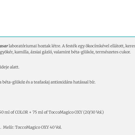
asar
laboratóriumai hoztak létre. A festék egy ökocímkével ellátott, kere
gyökér, kamilla, ázsiai gázló, valamint béta-glükóz, természetes cukor.
deje alatt.
 béta-glükóz és a teafaolaj antioxidáns hatással bír.
, 50 ml of COLOR + 75 ml of ToccoMagico OXY (20/30 Vol.)
va. Melír: ToccoMagico OXY 40 Vol.