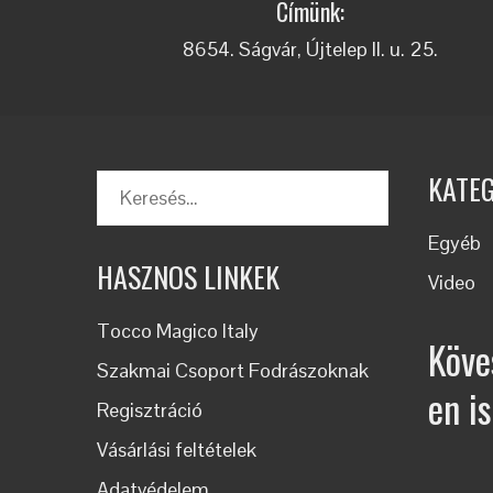
Címünk:
8654. Ságvár, Újtelep II. u. 25.
KATE
Egyéb
HASZNOS LINKEK
Video
Tocco Magico Italy
Köve
Szakmai Csoport Fodrászoknak
en is
Regisztráció
Vásárlási feltételek
Adatvédelem