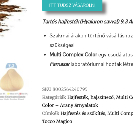
ITT TUDSZ VÁSÁROLNI
Tartós hajfesték (Hyaluron savval) 9.3 
Szakmai árakon történő vásárlásho
szükséges!
Multi Complex Color
egy csodálatos 
Famasar
laboratóriumai hoztak létre
SKU
8002564240795
Kategóriák
Hajfesték, hajszínező
,
Multi C
Color – Arany árnyalatok
Címkék
Hajfestés és szőkítés
,
Multi Comp
Tocco Magico