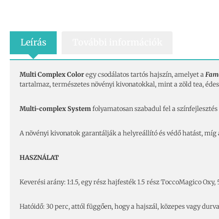
Leírás
További információk
Multi Complex Color
egy csodálatos tartós hajszín, amelyet a
Fam
tartalmaz, természetes növényi kivonatokkal, mint a zöld tea, édes
Multi-complex System
folyamatosan szabadul fel a színfejlesztés i
A növényi kivonatok garantálják a helyreállító és védő hatást, míg a
HASZNÁLAT
Keverési arány: 1:1.5, egy rész hajfesték 1.5 rész ToccoMagico Oxy
Hatóidő: 30 perc, attól függően, hogy a hajszál, közepes vagy dur