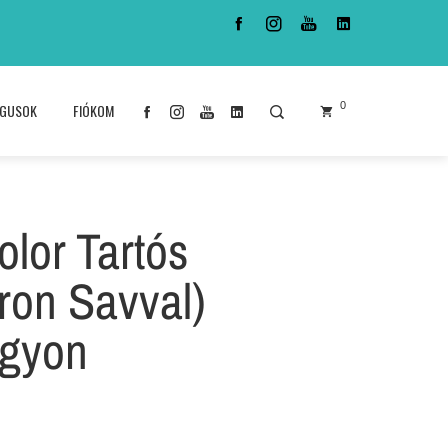
0
ÓGUSOK
FIÓKOM
lor Tartós
ron Savval)
agyon