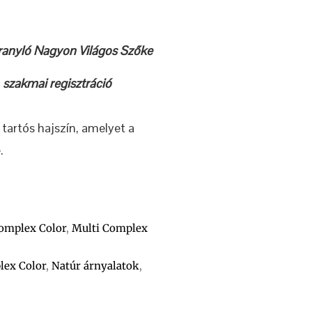
Aranyló Nagyon Világos Szőke
z
szakmai regisztráció
tartós hajszín, amelyet a
.
omplex Color
,
Multi Complex
lex Color
,
Natúr árnyalatok
,