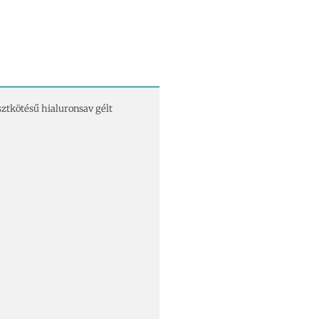
sztkötésű hialuronsav gélt