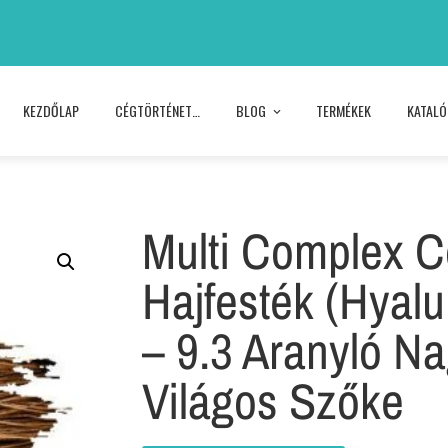
KEZDŐLAP
CÉGTÖRTÉNET…
BLOG
TERMÉKEK
KATAL
Multi Complex Co
Hajfesték (Hyalu
– 9.3 Aranyló N
Világos Szőke