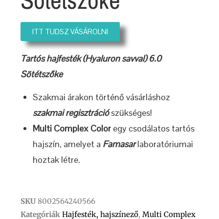
ITT TUDSZ VÁSÁROLNI
Tartós hajfesték (Hyaluron savval) 6.0
Sötétszőke
Szakmai árakon történő vásárláshoz
szakmai regisztráció
szükséges!
Multi Complex Color
egy csodálatos tartós
hajszín, amelyet a
Famasar
laboratóriumai
hoztak létre.
SKU
8002564240566
Kategóriák
Hajfesték, hajszínező
,
Multi Complex