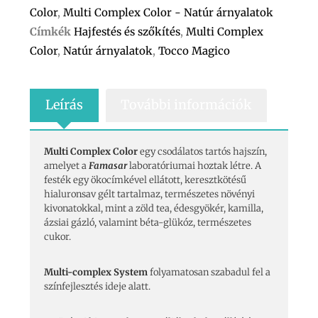
Color
,
Multi Complex Color - Natúr árnyalatok
Címkék
Hajfestés és szőkítés
,
Multi Complex
Color
,
Natúr árnyalatok
,
Tocco Magico
Leírás
További információk
Multi Complex Color
egy csodálatos tartós hajszín,
amelyet a
Famasar
laboratóriumai hoztak létre. A
festék egy ökocímkével ellátott, keresztkötésű
hialuronsav gélt tartalmaz, természetes növényi
kivonatokkal, mint a zöld tea, édesgyökér, kamilla,
ázsiai gázló, valamint béta-glükóz, természetes
cukor.
Multi-complex System
folyamatosan szabadul fel a
színfejlesztés ideje alatt.