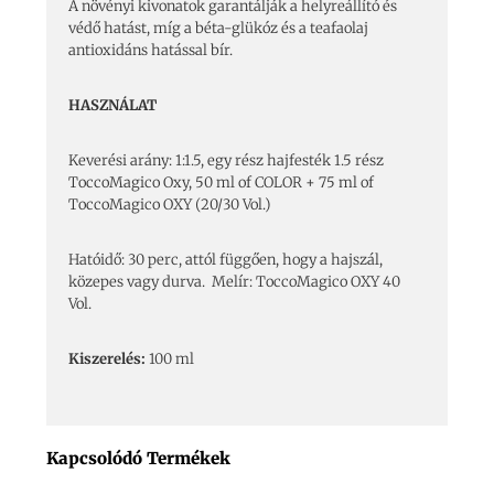
A növényi kivonatok garantálják a helyreállító és
védő hatást, míg a béta-glükóz és a teafaolaj
antioxidáns hatással bír.
HASZNÁLAT
Keverési arány: 1:1.5, egy rész hajfesték 1.5 rész
ToccoMagico Oxy, 50 ml of COLOR + 75 ml of
ToccoMagico OXY (20/30 Vol.)
Hatóidő: 30 perc, attól függően, hogy a hajszál,
közepes vagy durva. Melír: ToccoMagico OXY 40
Vol.
Kiszerelés:
100 ml
Kapcsolódó Termékek