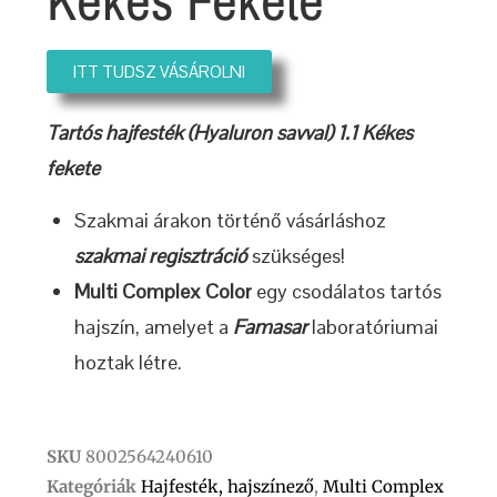
ITT TUDSZ VÁSÁROLNI
Tartós hajfesték (Hyaluron savval) 1.1 Kékes
fekete
Szakmai árakon történő vásárláshoz
szakmai regisztráció
szükséges!
Multi Complex Color
egy csodálatos tartós
hajszín, amelyet a
Famasar
laboratóriumai
hoztak létre.
SKU
8002564240610
Kategóriák
Hajfesték, hajszínező
,
Multi Complex