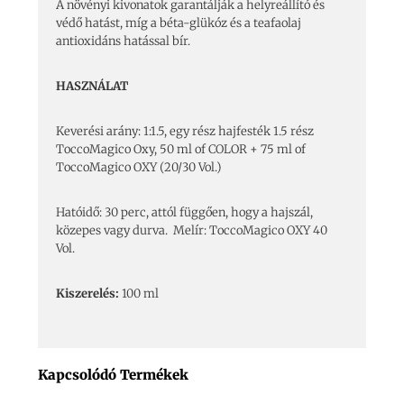
A növényi kivonatok garantálják a helyreállító és
védő hatást, míg a béta-glükóz és a teafaolaj
antioxidáns hatással bír.
HASZNÁLAT
Keverési arány: 1:1.5, egy rész hajfesték 1.5 rész
ToccoMagico Oxy, 50 ml of COLOR + 75 ml of
ToccoMagico OXY (20/30 Vol.)
Hatóidő: 30 perc, attól függően, hogy a hajszál,
közepes vagy durva. Melír: ToccoMagico OXY 40
Vol.
Kiszerelés:
100 ml
Kapcsolódó Termékek