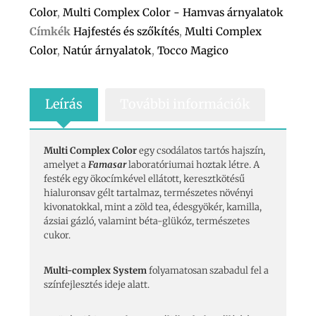
Color
,
Multi Complex Color - Hamvas árnyalatok
Címkék
Hajfestés és szőkítés
,
Multi Complex
Color
,
Natúr árnyalatok
,
Tocco Magico
Leírás
További információk
Multi Complex Color
egy csodálatos tartós hajszín,
amelyet a
Famasar
laboratóriumai hoztak létre. A
festék egy ökocímkével ellátott, keresztkötésű
hialuronsav gélt tartalmaz, természetes növényi
kivonatokkal, mint a zöld tea, édesgyökér, kamilla,
ázsiai gázló, valamint béta-glükóz, természetes
cukor.
Multi-complex System
folyamatosan szabadul fel a
színfejlesztés ideje alatt.