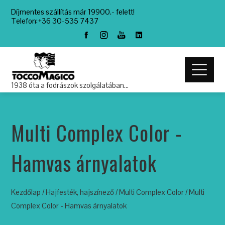
Díjmentes szállítás már 19900.- felett!
Telefon:+36 30-535 7437
1938 óta a fodrászok szolgálatában…
Multi Complex Color -
Hamvas árnyalatok
Kezdőlap
/
Hajfesték, hajszínező
/
Multi Complex Color
/ Multi
Complex Color - Hamvas árnyalatok