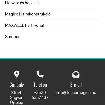
Hajwax és hajzselé
Magico Hajrekonstrukció
MAXWEEL Férfi vonal
Sampon
Címünk:
Telefon
E-mail
8654.
+3630
info@toccomagico.hu
Ságvár,
5357437
Újtelep