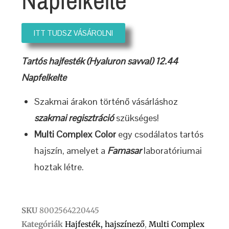
ITT TUDSZ VÁSÁROLNI
Tartós hajfesték (Hyaluron savval) 12.44
Napfelkelte
Szakmai árakon történő vásárláshoz
szakmai regisztráció
szükséges!
Multi Complex Color
egy csodálatos tartós
hajszín, amelyet a
Famasar
laboratóriumai
hoztak létre.
SKU
8002564220445
Kategóriák
Hajfesték, hajszínező
,
Multi Complex