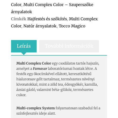
Color
,
Multi Complex Color – Szuperszőke
árnyalatok
Címkék
Hajfestés és szőkítés
,
Multi Complex
Color
,
Natúr árnyalatok
,
Tocco Magico
Leírás
További információk
Multi Complex Color
egy csodálatos tartós hajszín,
amelyet a
Famasar
laboratóriumai hoztak létre. A
festék egy ökocímkével ellátott, keresztkötésű
hialuronsav gélt tartalmaz, természetes növényi
kivonatokkal, mint a zöld tea, édesgyökér, kamilla,
ázsiai gázló, valamint béta-glükóz, természetes
cukor.
Multi-complex System
folyamatosan szabadul fel a
színfejlesztés ideje alatt.