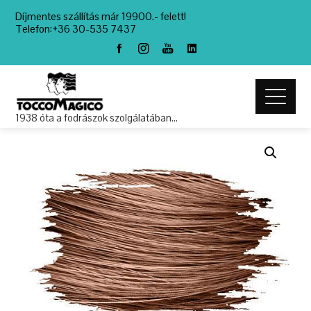
Díjmentes szállítás már 19900.- felett!
Telefon:+36 30-535 7437
1938 óta a fodrászok szolgálatában…