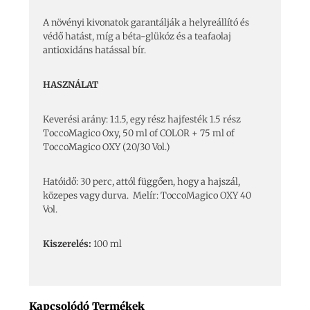
A növényi kivonatok garantálják a helyreállító és
védő hatást, míg a béta-glükóz és a teafaolaj
antioxidáns hatással bír.
HASZNÁLAT
Keverési arány: 1:1.5, egy rész hajfesték 1.5 rész
ToccoMagico Oxy, 50 ml of COLOR + 75 ml of
ToccoMagico OXY (20/30 Vol.)
Hatóidő: 30 perc, attól függően, hogy a hajszál,
közepes vagy durva. Melír: ToccoMagico OXY 40
Vol.
Kiszerelés:
100 ml
Kapcsolódó Termékek