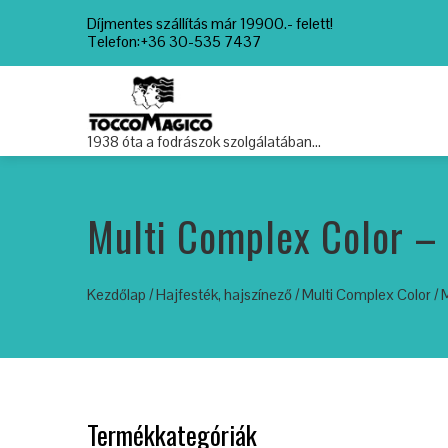
Díjmentes szállítás már 19900.- felett!
Telefon:+36 30-535 7437
1938 óta a fodrászok szolgálatában…
Multi Complex Color – 
Kezdőlap
/
Hajfesték, hajszínező
/
Multi Complex Color
/ 
Termékkategóriák