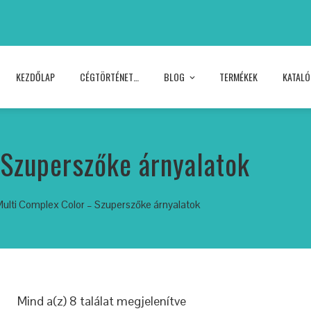
KEZDŐLAP
CÉGTÖRTÉNET…
BLOG
TERMÉKEK
KATAL
Szuperszőke árnyalatok
Multi Complex Color – Szuperszőke árnyalatok
Mind a(z) 8 találat megjelenítve