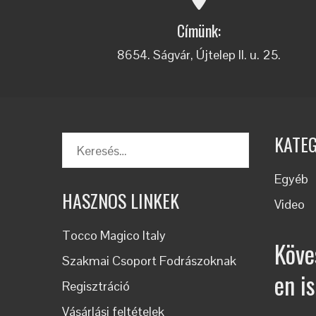
Címünk:
8654. Ságvár, Újtelep II. u. 25.
KATE
Keresés:
Egyéb
HASZNOS LINKEK
Video
Tocco Magico Italy
Köve
Szakmai Csoport Fodrászoknak
en is
Regisztráció
Vásárlási feltételek