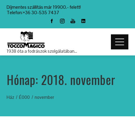
Díjmentes szállítás már 19900.- felett!
Telefon:+36 30-535 7437
1938 óta a fodrászok szolgálatában…
Hónap:
2018. november
Ház
É000
november