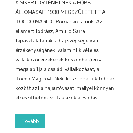
A SIKERTÖRTÉNETNEK A FŐBB
ÁLLOMÁSAIT 1938 MEGSZÜLETETT A
TOCCO MAGICO Rómában járunk. Az
elismert fodrász, Amulio Sarra -
tapasztalatának, a haj szépsége iránti
érzékenységének, valamint kivételes
vállalkozói érzékének köszönhetően -
megalapítja a családi vállalkozását, a
Tocco Magico-t. Neki köszönhetjük többek
között azt a hajsütővasat, mellyel könnyen
elkészíthetőek voltak azok a csodás…
Tovább