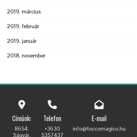
2019. március
2019. február
2019. január
2018. november
Címünk:
Telefon
E-mail
8654.
+3630
info@toccomagico.hu
Ságvár,
5357437