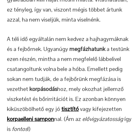
ez tényleg, így van, viszont mégis többet ártunk
azzal, ha nem viseljük, minta viselnénk.
A téli idő egyáltalán nem kedvez a hajhagymáknak
és a fejbőrnek. Ugyanúgy
megfázhatunk
a testünk
ezen részén, mintha a nem megfelelő lábbelivel
csatangoltunk volna bele a hóba. Emellett pedig
sokan nem tudják, de a fejbőrünk megfázása is
vezethet
korpásodás
hoz, mely okozhat jellemző
viszketést és bőrirritációt is. Ez azonban könnyen
kiküszöbölhető egy jó
tisztító
vagy kifejezetten
korpaelleni sampon
nal. (Ám az
elővigyázatosság
így
is
fontos
!)