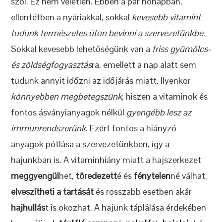
szól. Ez nem véletlen. Ebben a pár hónapban,
ellentétben a nyáriakkal, sokkal
kevesebb vitamint
tudunk természetes úton bevinni a szervezetünkbe
.
Sokkal kevesebb lehetőségünk van a
friss gyümölcs-
és zöldségfogyasztás
ra, emellett a nap alatt sem
tudunk annyit időzni az időjárás miatt. Ilyenkor
könnyebben megbetegszünk
, hiszen a vitaminok és
fontos ásványianyagok nélkül
gyengébb lesz az
immunrendszerünk
. Ezért fontos a hiányzó
anyagok pótlása a szervezetünkben, így a
hajunkban is. A vitaminhiány miatt a hajszerkezet
meggyengül
het,
töredezett
é és
fénytelen
né válhat,
elveszítheti a tartását
és rosszabb esetben akár
hajhullás
t is okozhat. A hajunk táplálása érdekében