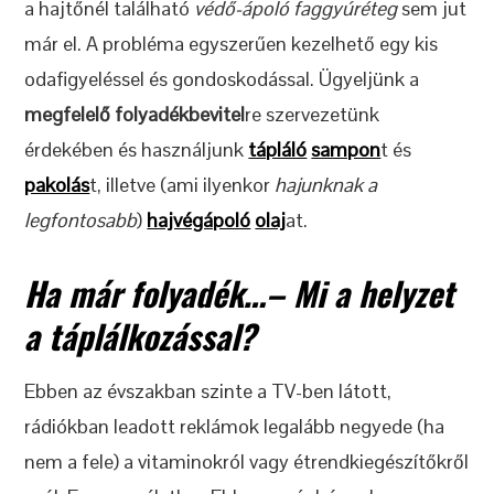
a hajtőnél található
védő-ápoló faggyúréteg
sem jut
már el. A probléma egyszerűen kezelhető egy kis
odafigyeléssel és gondoskodással. Ügyeljünk a
megfelelő
folyadékbevitel
re szervezetünk
érdekében és használjunk
tápláló
sampon
t és
pakolás
t, illetve (ami ilyenkor
hajunknak a
legfontosabb
)
hajvégápoló
olaj
at.
Ha már folyadék…– Mi a helyzet
a táplálkozással?
Ebben az évszakban szinte a TV-ben látott,
rádiókban leadott reklámok legalább negyede (ha
nem a fele) a vitaminokról vagy étrendkiegészítőkről