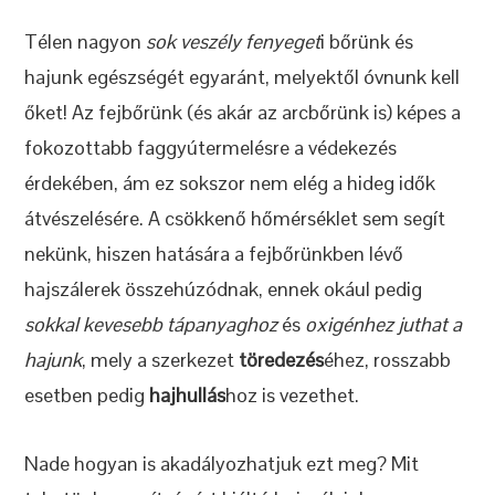
Télen nagyon
sok veszély fenyeget
i bőrünk és
hajunk egészségét egyaránt, melyektől óvnunk kell
őket! Az fejbőrünk (és akár az arcbőrünk is) képes a
fokozottabb faggyútermelésre a védekezés
érdekében, ám ez sokszor nem elég a hideg idők
átvészelésére. A csökkenő hőmérséklet sem segít
nekünk, hiszen hatására a fejbőrünkben lévő
hajszálerek összehúzódnak, ennek okául pedig
sokkal kevesebb tápanyaghoz
és
oxigénhez juthat a
hajunk
, mely a szerkezet
töredezés
éhez, rosszabb
esetben pedig
hajhullás
hoz is vezethet.
Nade hogyan is akadályozhatjuk ezt meg? Mit