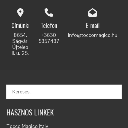
Címünk:
Telefon
E-mail
8654.
+3630
info@toccomagico.hu
Ságvár,
5357437
Újtelep
II. u. 25.
Keresés:
HASZNOS LINKEK
Tocco Magico Italy