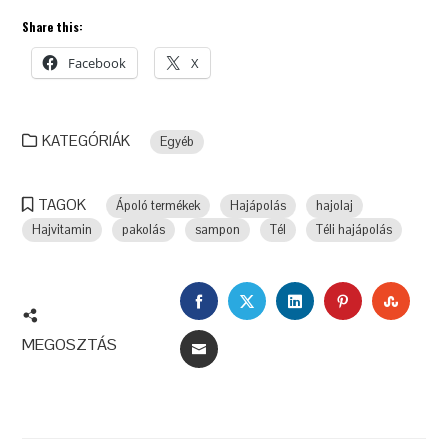
Share this:
Facebook
X
KATEGÓRIÁK
Egyéb
TAGOK
Ápoló termékek
Hajápolás
hajolaj
Hajvitamin
pakolás
sampon
Tél
Téli hajápolás
FACEBOOK
TWITTER
LINKEDIN
A
SZOM
PINTEREST
MEGOSZTÁS
E-
MAIL