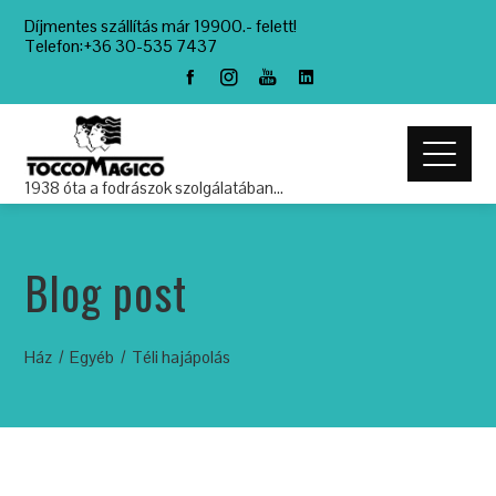
Díjmentes szállítás már 19900.- felett!
Telefon:+36 30-535 7437
1938 óta a fodrászok szolgálatában…
Blog post
Ház
Egyéb
Téli hajápolás