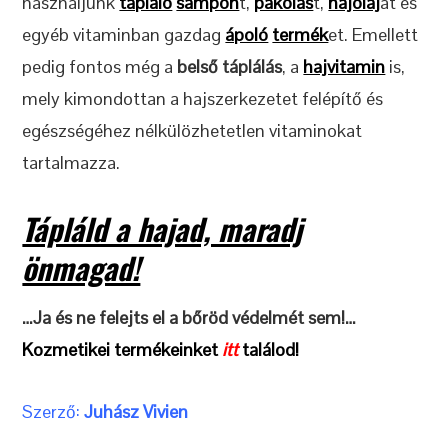
használjunk
tápláló
sampon
t,
pakolás
t,
hajolaj
at és
egyéb vitaminban gazdag
ápoló
termék
et. Emellett
pedig fontos még a
belső táplálás
, a
hajvitamin
is,
mely kimondottan a hajszerkezetet felépítő és
egészségéhez nélkülözhetetlen vitaminokat
tartalmazza.
Tápláld a hajad, maradj
önmagad!
…Ja és ne felejts el a bőröd védelmét sem!…
Kozmetikei termékeinket
itt
találod!
Szerző:
Juhász Vivien