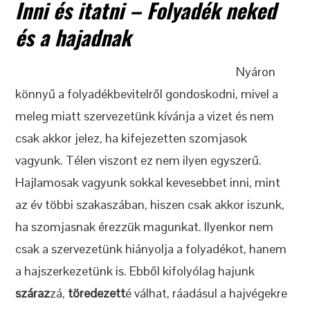
Inni és itatni – Folyadék neked
és a hajadnak
Nyáron
könnyű a folyadékbevitelről gondoskodni, mivel a
meleg miatt szervezetünk kívánja a vizet és nem
csak akkor jelez, ha kifejezetten szomjasok
vagyunk. Télen viszont ez nem ilyen egyszerű.
Hajlamosak vagyunk sokkal kevesebbet inni, mint
az év többi szakaszában, hiszen csak akkor iszunk,
ha szomjasnak érezzük magunkat. Ilyenkor nem
csak a szervezetünk hiányolja a folyadékot, hanem
a hajszerkezetünk is. Ebből kifolyólag hajunk
száraz
zá,
töredezett
é válhat, ráadásul a hajvégekre