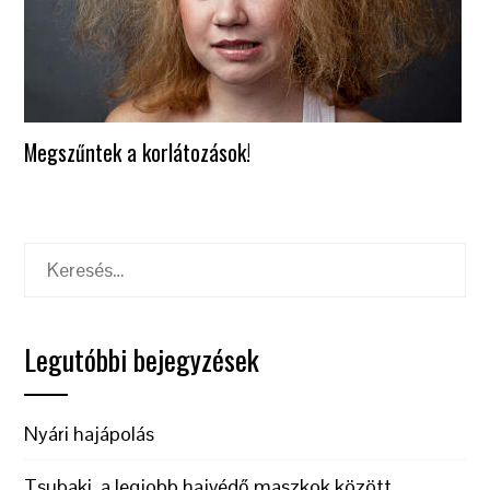
Megszűntek a korlátozások!
Keresés:
Legutóbbi bejegyzések
Nyári hajápolás
Tsubaki, a legjobb hajvédő maszkok között