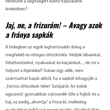
tehetünk a segítségért kiáltó hajszálaink
érdekében?
Jaj, ne, a frizurám! – Avagy azok
a fránya sapkák
A hidegben az egyik legfontosabb dolog a
megfelelő és réteges öltözködés. Védjük lábainkat,
felsőtestünket, nyakunkat és karjainkat…, de
mi a
helyzet a fejünkkel
? Sokan úgy vélik, nem
származhat bajuk abból, ha a sapkát kihagyják a
„fontos öltözékek télen” listájáról. Az indok
egyszerű: gyorsabban zsírosodik tőle a fejbőr és a
haj, ez pedig „elrontja” a frizurát, mellesleg
gyakrabban kell hajat mosni miatta. Vitathatatlan,