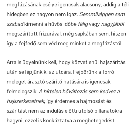
megfázásának esélye igencsak alacsony, addig a téli
hidegben ez nagyon nem igaz.
Semmiképpen sem
szabad
kimenni a hűvös időbe
félig
vagy
nagyjából
megszárított frizurával, még sapkában sem, hiszen
így a fejfedő sem véd meg minket a megfázástól.
Arra is ügyelnünk kell, hogy közvetlenül hajszárítás
után se lépjünk ki az utcára. Fejbőrünk a forró
meleget árasztó szárító hatására is igencsak
felmelegszik.
A hírtelen hőváltozás sem kedvez a
hajszerkezetnek
, így érdemes a hajmosást és
szárítást nem az indulás előtti utolsó pillanatokra
hagyni, ezzel is kockáztatva a megbetegedést.