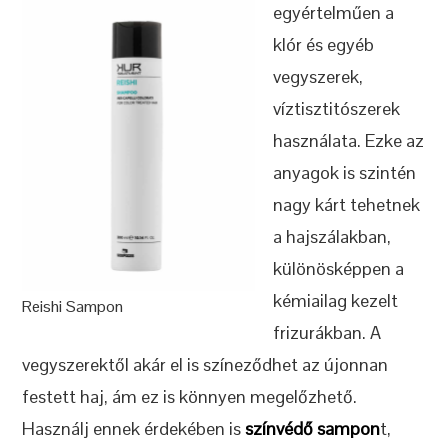
egyértelműen a
klór és egyéb
vegyszerek,
víztisztitószerek
használata. Ezke az
anyagok is szintén
nagy kárt tehetnek
a hajszálakban,
különösképpen a
kémiailag kezelt
Reishi Sampon
frizurákban. A
vegyszerektől akár el is színeződhet az újonnan
festett haj, ám ez is könnyen megelőzhető.
Használj ennek érdekében is
színvédő sampon
t,