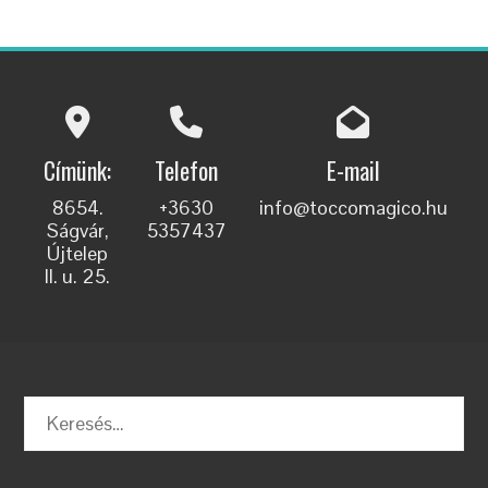
Címünk:
Telefon
E-mail
8654.
+3630
info@toccomagico.hu
Ságvár,
5357437
Újtelep
II. u. 25.
Keresés: