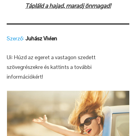
Tápláld a hajad, maradj önmagad!
Szerző:
Juhász Vivien
Ui: Húzd az egeret a vastagon szedett
szövegrészekre és kattints a további
információkért!