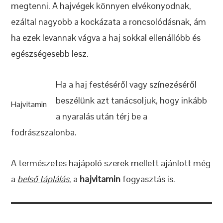
megtenni. A hajvégek könnyen elvékonyodnak,
ezáltal nagyobb a kockázata a roncsolódásnak, ám
ha ezek levannak vágva a haj sokkal ellenállóbb és
egészségesebb lesz.
Ha a haj festéséről vagy színezéséről
beszélünk azt tanácsoljuk, hogy inkább
Hajvitamin
a nyaralás után térj be a
fodrászszalonba.
A természetes hajápoló szerek mellett ajánlott még
a
belső táplálás
, a
hajvitamin
fogyasztás is.