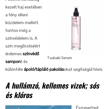
kezelt haj esetében
a fény elleni
küzdelem mellett
fontos még a
színvédelem is. A
szín megőrzéséért
érdemes
színvédő
Tsubaki Serum
sampon
t és
különféle
ápoló/tápláló pakolás
okat segítségül hívni.
A hullámzó, kellemes vizek; sós
és klóros
Észrevetted