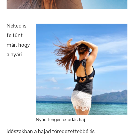
Neked is
feltűnt
már, hogy
a nyári
Nyár, tenger, csodás haj
időszakban a hajad töredezettebbé és