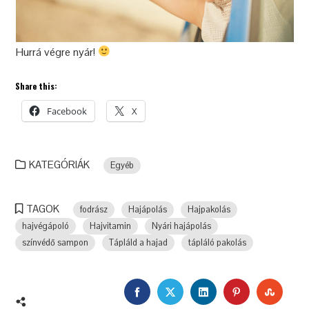
Hurrá végre nyár!
Share this:
Facebook
X
KATEGÓRIÁK
Egyéb
TAGOK
fodrász
Hajápolás
Hajpakolás
hajvégápoló
Hajvitamin
Nyári hajápolás
színvédő sampon
Tápláld a hajad
tápláló pakolás
FACEBOOK
TWITTER
LINKEDIN
A
SZOM