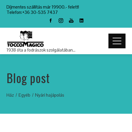
Díjmentes szállítás már 19900.- felett!
Telefon:+36 30-535 7437
1938 óta a fodrászok szolgálatában…
Blog post
Ház
Egyéb
Nyári hajápolás