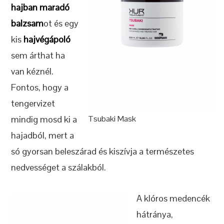
hajban maradó
balzsam
ot és egy
kis
hajvégápoló
sem árthat ha
van kéznél.
Fontos, hogy a
tengervizet
mindig mosd ki a
Tsubaki Mask
hajadból, mert a
só gyorsan beleszárad és kiszívja a természetes
nedvességet a szálakból.
A klóros medencék
hátránya,