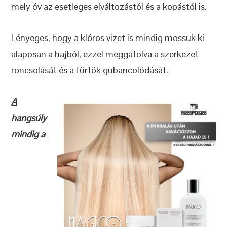
mely óv az esetleges elváltozástól és a kopástól is.
Lényeges, hogy a klóros vizet is mindig mossuk ki
alaposan a hajból, ezzel meggátolva a szerkezet
roncsolását és a fürtök gubancolódását.
A
hangsúly
mindig a