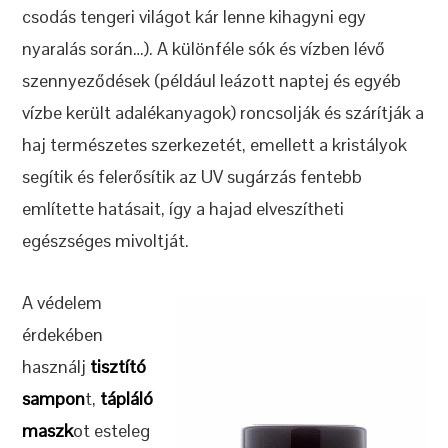
csodás tengeri világot kár lenne kihagyni egy
nyaralás során…). A különféle sók és vízben lévő
szennyeződések (például leázott naptej és egyéb
vízbe került adalékanyagok) roncsolják és szárítják a
haj természetes szerkezetét, emellett a kristályok
segítik és felerősítik az UV sugárzás fentebb
említette hatásait, így a hajad elveszítheti
egészséges mivoltját.
A védelem
érdekében
használj
tisztító
sampon
t,
tápláló
maszk
ot esteleg