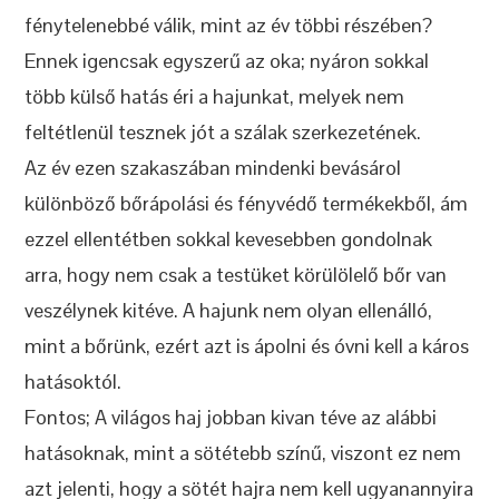
fénytelenebbé válik, mint az év többi részében?
Ennek igencsak egyszerű az oka; nyáron sokkal
több külső hatás éri a hajunkat, melyek nem
feltétlenül tesznek jót a szálak szerkezetének.
Az év ezen szakaszában mindenki bevásárol
különböző bőrápolási és fényvédő termékekből, ám
ezzel ellentétben sokkal kevesebben gondolnak
arra, hogy nem csak a testüket körülölelő bőr van
veszélynek kitéve. A hajunk nem olyan ellenálló,
mint a bőrünk, ezért azt is ápolni és óvni kell a káros
hatásoktól.
Fontos; A világos haj jobban kivan téve az alábbi
hatásoknak, mint a sötétebb színű, viszont ez nem
azt jelenti, hogy a sötét hajra nem kell ugyanannyira