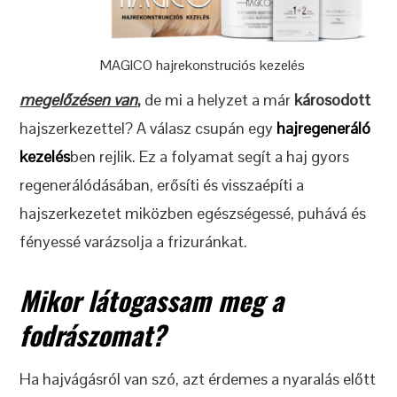
MAGICO hajrekonstruciós kezelés
megelőzésen van
,
de mi a helyzet a már
károsodott
hajszerkezettel? A válasz csupán egy
hajregeneráló
kezelés
ben rejlik. Ez a folyamat segít a haj gyors
regenerálódásában, erősíti és visszaépíti a
hajszerkezetet miközben egészségessé, puhává és
fényessé varázsolja a frizuránkat.
Mikor látogassam meg a
fodrászomat?
Ha hajvágásról van szó, azt érdemes a nyaralás előtt