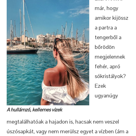
már, hogy
amikor kijössz
a partra a
tengerből a
bőrödön
megjelennek
fehér, apró
sókristályok?
Ezek
ugyanúgy
A hullámzó, kellemes vizek
megtalálhatóak a hajadon is, hacsak nem veszel
úszósapkát, vagy nem merülsz egyet a vízben (ám a