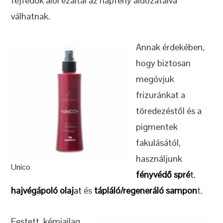
fejfedők alól ezáltal az napfény áldozataivá
válhatnak.
Annak érdekében,
hogy biztosan
megóvjuk
frizuránkat a
töredezéstől és a
pigmentek
fakulásától,
használjunk
Unico
fényvédő spré
t
,
hajvégápoló olaj
at
és
tápláló/regeneráló sampon
t.
Festett, kémiailag