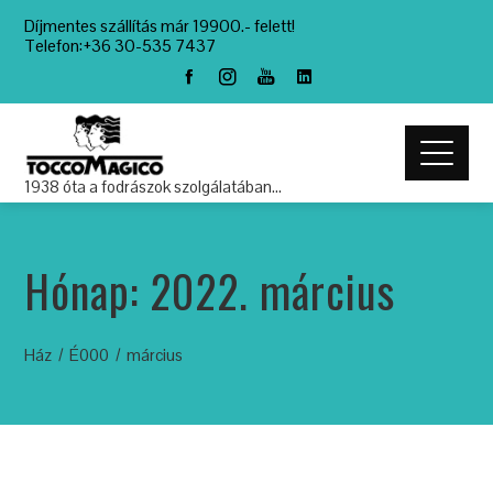
Díjmentes szállítás már 19900.- felett!
Telefon:+36 30-535 7437
1938 óta a fodrászok szolgálatában…
Hónap:
2022. március
Ház
É000
március