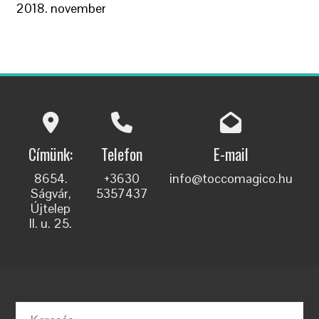
2018. november
Címünk:
Telefon
E-mail
8654.
+3630
info@toccomagico.hu
Ságvár,
5357437
Újtelep
II. u. 25.
Keresés: