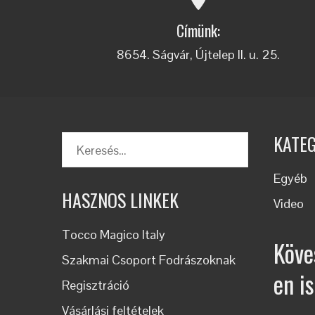
Címünk:
8654. Ságvár, Újtelep II. u. 25.
KATE
Keresés:
Egyéb
HASZNOS LINKEK
Video
Tocco Magico Italy
Köve
Szakmai Csoport Fodrászoknak
en is
Regisztráció
Vásárlási feltételek