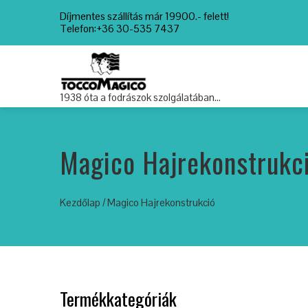
Díjmentes szállítás már 19900.- felett!
Telefon:+36 30-535 7437
1938 óta a fodrászok szolgálatában…
Magico Hajrekonstrukc
Kezdőlap
/ Magico Hajrekonstrukció
Termékkategóriák