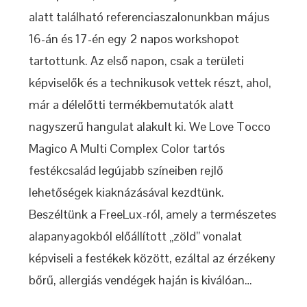
alatt található referenciaszalonunkban május
16-án és 17-én egy 2 napos workshopot
tartottunk. Az első napon, csak a területi
képviselők és a technikusok vettek részt, ahol,
már a délelőtti termékbemutatók alatt
nagyszerű hangulat alakult ki. We Love Tocco
Magico A Multi Complex Color tartós
festékcsalád legújabb színeiben rejlő
lehetőségek kiaknázásával kezdtünk.
Beszéltünk a FreeLux-ról, amely a természetes
alapanyagokból előállított „zöld” vonalat
képviseli a festékek között, ezáltal az érzékeny
bőrű, allergiás vendégek haján is kiválóan…