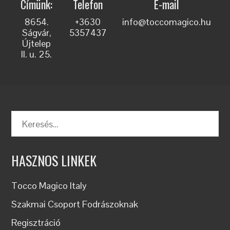
Címünk:
Telefon
E-mail
8654.
+3630
info@toccomagico.hu
Ságvár,
5357437
Újtelep
II. u. 25.
Keresés:
HASZNOS LINKEK
Tocco Magico Italy
Szakmai Csoport Fodrászoknak
Regisztráció