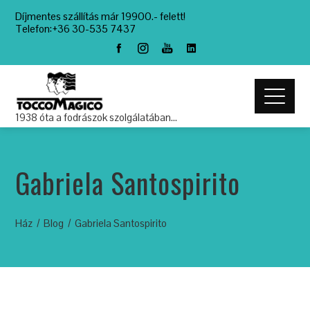
Díjmentes szállítás már 19900.- felett!
Telefon:+36 30-535 7437
1938 óta a fodrászok szolgálatában…
Gabriela Santospirito
Ház
Blog
Gabriela Santospirito