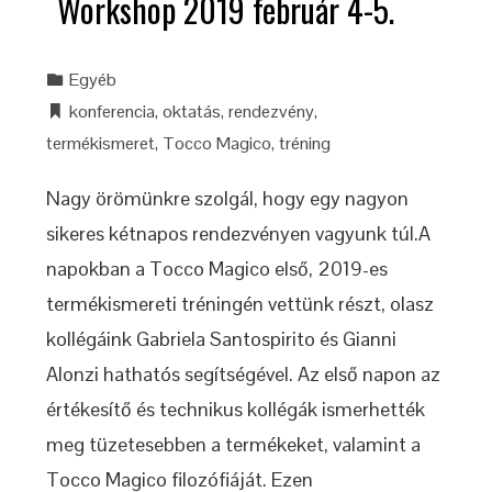
Workshop 2019 február 4-5.
Egyéb
konferencia
,
oktatás
,
rendezvény
,
termékismeret
,
Tocco Magico
,
tréning
Nagy örömünkre szolgál, hogy egy nagyon
sikeres kétnapos rendezvényen vagyunk túl.A
napokban a Tocco Magico első, 2019-es
termékismereti tréningén vettünk részt, olasz
kollégáink Gabriela Santospirito és Gianni
Alonzi hathatós segítségével. Az első napon az
értékesítő és technikus kollégák ismerhették
meg tüzetesebben a termékeket, valamint a
Tocco Magico filozófiáját. Ezen