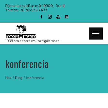
Díjmentes szállítás már 19900.- felett!
Telefon:+36 30-535 7437
1938 óta a fodrászok szolgálatában…
konferencia
Ház
Blog
konferencia