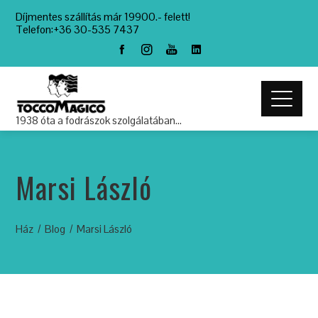
Díjmentes szállítás már 19900.- felett!
Telefon:+36 30-535 7437
1938 óta a fodrászok szolgálatában…
Marsi László
Ház
Blog
Marsi László