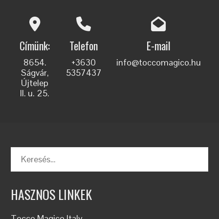
Címünk:
Telefon
E-mail
8654.
+3630
info@toccomagico.hu
Ságvár,
5357437
Újtelep
II. u. 25.
Keresés:
HASZNOS LINKEK
Tocco Magico Italy