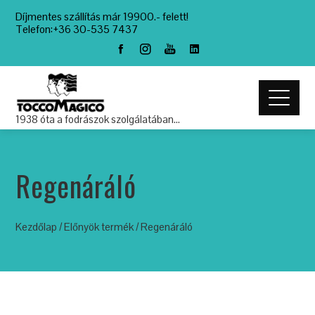
Díjmentes szállítás már 19900.- felett!
Telefon:+36 30-535 7437
1938 óta a fodrászok szolgálatában…
Regenáráló
Kezdőlap
/ Előnyök termék / Regenáráló