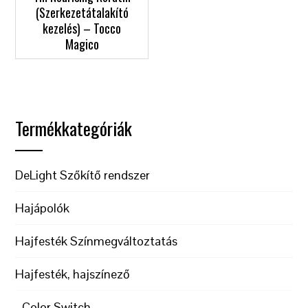
(Szerkezetátalakító
kezelés) – Tocco
Magico
Termékkategóriák
DeLight Szőkítő rendszer
Hajápolók
Hajfesték Színmegváltoztatás
Hajfesték, hajszínező
Color Switch