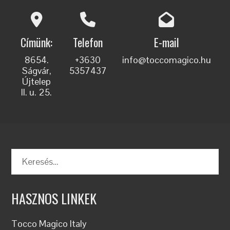
Címünk:
Telefon
E-mail
8654.
+3630
info@toccomagico.hu
Ságvár,
5357437
Újtelep
II. u. 25.
Keresés:
HASZNOS LINKEK
Tocco Magico Italy