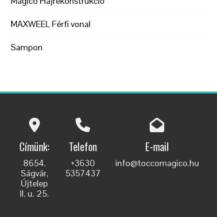
Magico Hajrekonstrukció
MAXWEEL Férfi vonal
Sampon
Címünk:
Telefon
E-mail
8654.
+3630
info@toccomagico.hu
Ságvár,
5357437
Újtelep
II. u. 25.