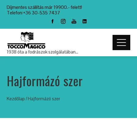
Díjmentes szállítás már 19900.- felett!
Telefon:+36 30-535 7437
1938 óta a fodrászok szolgálatában…
Hajformázó szer
Kezdőlap
/ Hajformázó szer