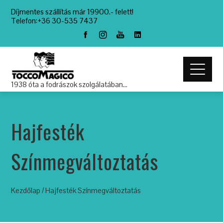
Díjmentes szállítás már 19900.- felett!
Telefon:+36 30-535 7437
1938 óta a fodrászok szolgálatában…
Hajfesték
Színmegváltoztatás
Kezdőlap
/ Hajfesték Színmegváltoztatás