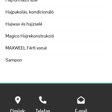
Hajpakolás, kondícionáló
Hajwax és hajzselé
Magico Hajrekonstrukció
MAXWEEL Férfi vonal
Sampon
Címünk:
Telefon
E-mail