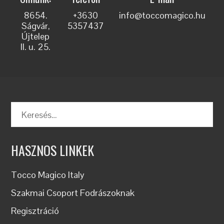
8654.
+3630
info@toccomagico.hu
Ságvár,
5357437
Újtelep
II. u. 25.
Keresés:
HASZNOS LINKEK
Tocco Magico Italy
Szakmai Csoport Fodrászoknak
Regisztráció