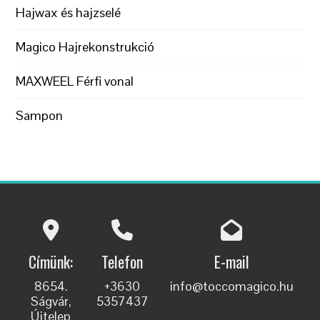
Hajwax és hajzselé
Magico Hajrekonstrukció
MAXWEEL Férfi vonal
Sampon
Címünk:
Telefon
E-mail
8654.
+3630
info@toccomagico.hu
Ságvár,
5357437
Újtelep