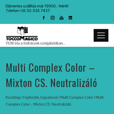
Díjmentes szállítás már 19900.- felett!
Telefon:+36 30-535 7437
1938 óta a fodrászok szolgálatában…
Multi Complex Color –
Mixton CS. Neutralizáló
Kezdőlap
/
Hajfesték, hajszínező
/
Multi Complex Color
/ Multi
Complex Color – Mixton CS. Neutralizáló