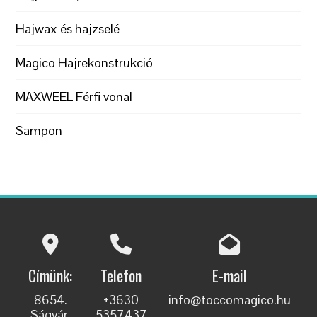
Hajwax és hajzselé
Magico Hajrekonstrukció
MAXWEEL Férfi vonal
Sampon
Címünk:
Telefon
E-mail
8654.
+3630
info@toccomagico.hu
Ságvár,
5357437