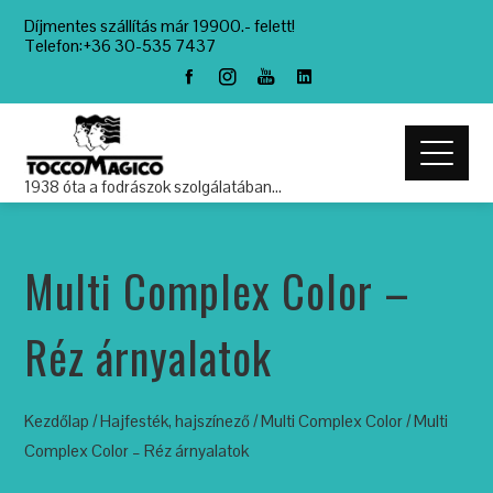
Díjmentes szállítás már 19900.- felett!
Telefon:+36 30-535 7437
1938 óta a fodrászok szolgálatában…
Multi Complex Color –
Réz árnyalatok
Kezdőlap
/
Hajfesték, hajszínező
/
Multi Complex Color
/ Multi
Complex Color – Réz árnyalatok